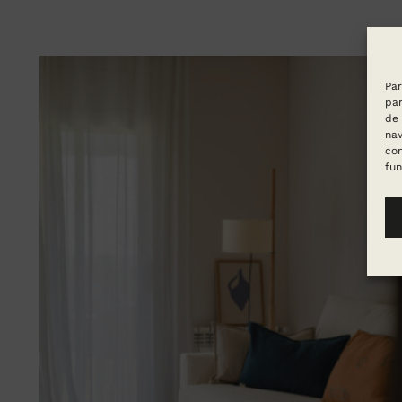
Par
par
de 
nav
con
fun