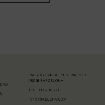
PASSEIG FABRA I PUIG 248-250
08016 BARCELONA
IDAD
TEL. 933 409 271
S
INFO@IRELENA.COM