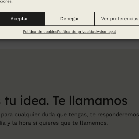
ciones.
Aceptar
Denegar
Ver preferencias
Política de cookies
Política de privacidad
Aviso legal
 tu
idea. Te llamamos
 para cualquier duda que tengas, te responderemo
día y la hora si quieres que te llamemos.