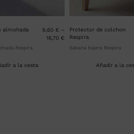
e almohada
Protector de colchon
9,60
€
–
Respira
16,70
€
ohada Respira
Sábana bajera Respira
adir a la cesta
Añadir a la ce
Este
producto
tiene
múltiples
variantes.
Las
opciones
se