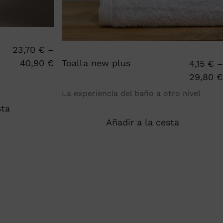
producto
23,70
€
–
40,90
€
Toalla new plus
4,15
€
–
29,80
€
La experiencia del baño a otro nivel
sta
Añadir a la cesta
Este
producto
tiene
múltiples
variantes.
Las
opciones