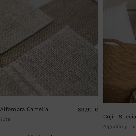
Alfombra Camelia
89,90
€
Cojín Sueci
Yute
Algodón y La