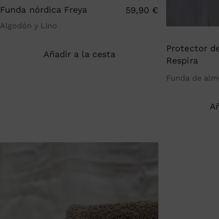
Funda nórdica Freya
59,90
€
Algodón y Lino
Protector d
Añadir a la cesta
Respira
Funda de alm
Añ
Este
producto
tiene
múltiples
variantes.
Las
opciones
se