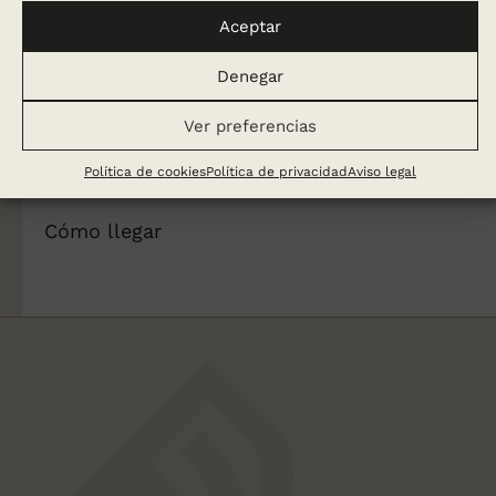
info@irelena.com
Aceptar
Horario:
Denegar
Lunes a viernes: De 9:30 a 13:30h y de
17:00 a 20:00h
Ver preferencias
Sábados: De 09:30 a 13:30h
Política de cookies
Política de privacidad
Aviso legal
Cómo llegar