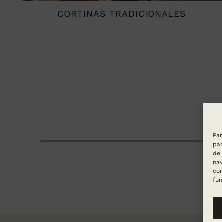
CORTINAS TRADICIONALES
Par
par
de 
nav
con
fun