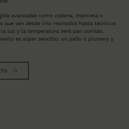
iel.
gida avanzadas como cadena, manivela o
os que van desde lino resinados hasta técnicos
r la luz y la temperatura será pan comido.
ento es súper sencillo: un paño o plumero y
STO