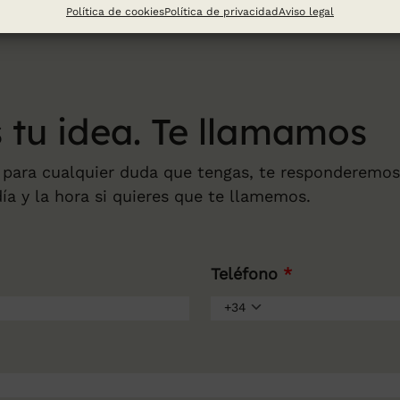
Política de cookies
Política de privacidad
Aviso legal
 tu
idea. Te llamamos
 para cualquier duda que tengas, te responderemo
día y la hora si quieres que te llamemos.
Teléfono
*
+34