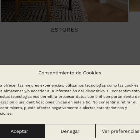
ESTORES
Consentimiento de Cookies
a ofrecer las mejores experiencias, utilizamos tecnologías como las cookies
a almacenar y/o acceder a la información del dispositivo. El consentimiento
estas tecnologías nos permitirá procesar datos como el comportamiento de
egación o las identificaciones únicas en este sitio. No consentir o retirar el
sentimiento, puede afectar negativamente a ciertas características y
ciones.
Aceptar
Denegar
Ver preferencias