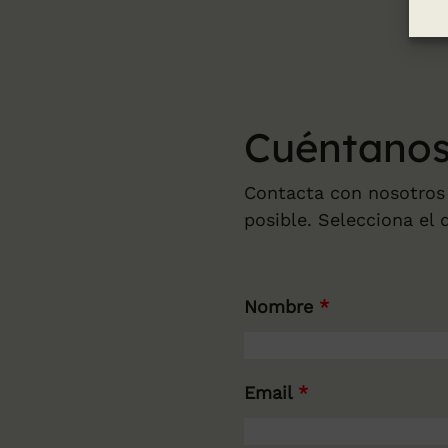
Cuéntanos
Contacta con nosotros
posible. Selecciona el 
Nombre
*
Email
*