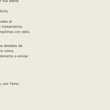
r tus datos
dicho
ales al
l tratamiento.
mplimos con esto,
os detalles de
bre cómo
 derecho a enviar
, por favor,