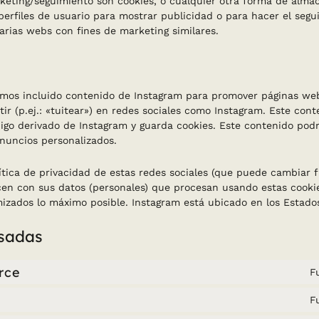
keting/seguimiento son cookies, o cualquier otra forma de alma
perfiles de usuario para mostrar publicidad o para hacer el segu
arias webs con fines de marketing similares.
os incluido contenido de Instagram para promover páginas web 
ir (p.ej.: «tuitear») en redes sociales como Instagram. Este cont
igo derivado de Instagram y guarda cookies. Este contenido podr
nuncios personalizados.
olítica de privacidad de estas redes sociales (que puede cambiar
en con sus datos (personales) que procesan usando estas cooki
izados lo máximo posible. Instagram está ubicado en los Estado
usadas
rce
F
F