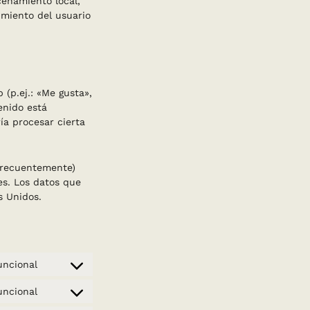
cenamiento local,
imiento del usuario
(p.ej.: «Me gusta»,
enido está
ía procesar cierta
 frecuentemente)
es. Los datos que
s Unidos.
uncional
Consent
to
uncional
Consent
service