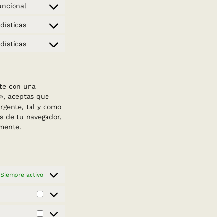
to
woocommerce
uncional
Consent
service
to
wordpress
dísticas
Consent
service
to
wpml
dísticas
Consent
service
to
sourcebuster-
service
js
varios
te con una
s», aceptas que
rgente, tal y como
és de tu navegador,
mente.
Siempre activo
Estadísticas