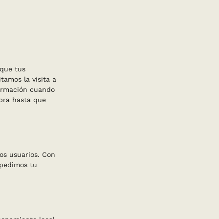
 que tus
tamos la visita a
formación cuando
mpra hasta que
ros usuarios. Con
 pedimos tu