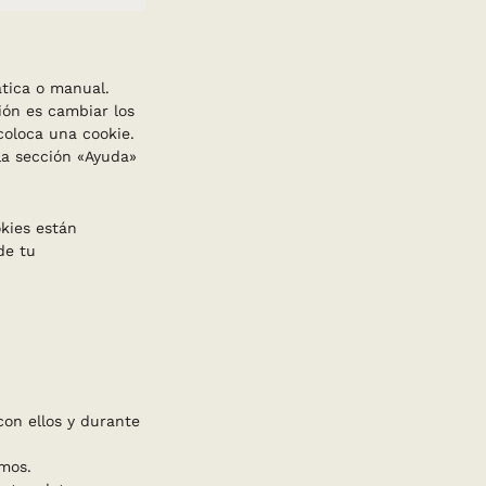
Marketing
ática o manual.
ión es cambiar los
coloca una cookie.
la sección «Ayuda»
kies están
de tu
on ellos y durante
mos.