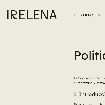
Skip
to
CORTINAS
content
Polít
Esta política de co
ciudadanos y resid
1. Introducc
Nuestra web,
http