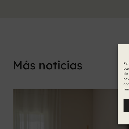
Más noticias
Par
par
de 
nav
con
fun