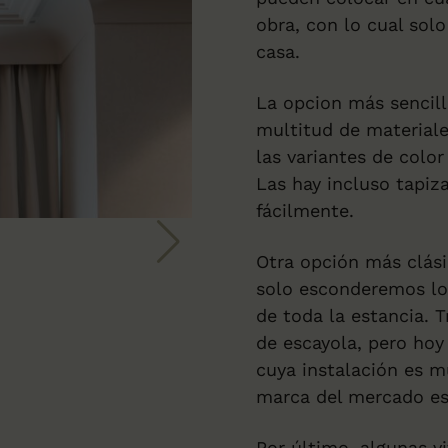
obra, con lo cual sol
casa.
La opcion más sencilla
multitud de materiale
las variantes de colo
Las hay incluso tapiz
fácilmente.
Otra opción más clási
solo esconderemos los
de toda la estancia. 
de escayola, pero hoy 
cuya instalación es m
marca del mercado e
Por último, algunas v