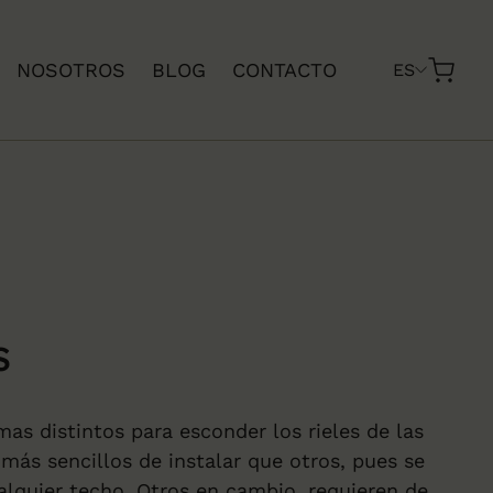
NOSOTROS
BLOG
CONTACTO
ES
s
as distintos para esconder los rieles de las
 más sencillos de instalar que otros, pues se
lquier techo. Otros en cambio, requieren de