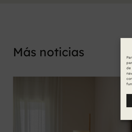
Más noticias
Par
par
de 
nav
con
fun