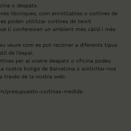
ficina o despatx.
tines tècniques, com enrotllables o cortines de
es poden utilitzar cortines de teixit
 que li confereixen un ambient més càlid i més
eu veure com es pot recórrer a diferents tipus
til de l’espai.
rtines per al vostre despatx o oficina podeu
la nostra botiga de Barcelona o sol·licitar-nos
a través de la nostra web:
om/presupuesto-cortinas-medida