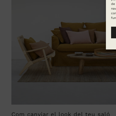
de 
nav
con
fun
Com canviar el look del teu saló