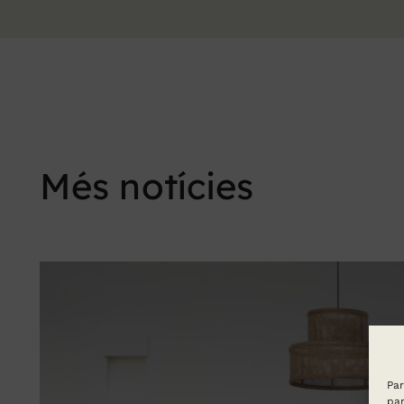
Més notícies
Par
par