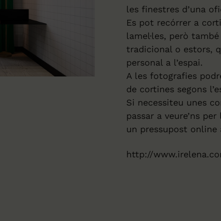
les finestres d’una o
Es pot recórrer a cor
lamel·les, però també 
tradicional o estors,
personal a l’espai.
A les fotografies podr
de cortines segons l’es
Si necessiteu unes co
passar a veure’ns per 
un pressupost online 
http://www.irelena.c