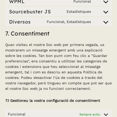
WPML
Funcional
Consent
service
to
wordpress
Sourcebuster JS
Estadístiques
Consent
service
to
wpml
Diversos
Funcional, Estadístiques
Consent
service
to
sourcebuste
7. Consentiment
service
js
diversos
Quan visiteu el nostre lloc web per primera vegada, us
mostrarem un missatge emergent amb una explicació
sobre les cookies. Tan bon punt com feu clic a "Guardar
preferencias", ens consentiu a utilitzar les categories de
cookies i extensions que heu seleccionat al missatge
emergent, tal i com es descriu en aquesta Política de
cookies. Podeu desactivar l’ús de cookies a través del
vostre navegador, però tingueu en compte que pot ser que
el nostre lloc web ja no funcioni correctament.
7.1 Gestioneu la vostra configuració de consentiment
Funcional
Sempre actiu