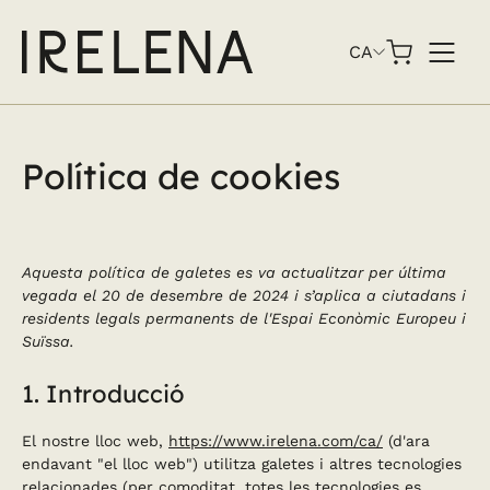
Skip
to
CA
content
Política de cookies
Aquesta política de galetes es va actualitzar per última
vegada el 20 de desembre de 2024 i s’aplica a ciutadans i
residents legals permanents de l'Espai Econòmic Europeu i
Suïssa.
1. Introducció
El nostre lloc web,
https://www.irelena.com/ca/
(d'ara
endavant "el lloc web") utilitza galetes i altres tecnologies
relacionades (per comoditat, totes les tecnologies es