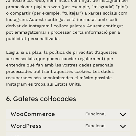
Al nostre lloc web, hem inclòs contingut de Instagram per
promocionar pàgines web (per exemple, "m'agrada", "pin")
o compartir (per exemple, "tuitejar") a xarxes socials com
Instagram. Aquest contingut està incrustat amb codi
derivat de Instagram i col·loca galetes. Aquest contingut
pot emmagatzemar i processar certa informació per a
publicitat personalitzada.
Llegiu, si us plau, la política de privacitat d'aquestes
xarxes socials (que poden canviar regularment) per
entendre què fan amb les vostres dades personals
processades utilitzant aquestes cookies. Les dades
recuperades són anonimitzades el màxim possible.
Instagram es troba als Estats Units.
6. Galetes col·locades
WooCommerce
Funcional
Consent
to
WordPress
Funcional
Consent
service
to
woocommer