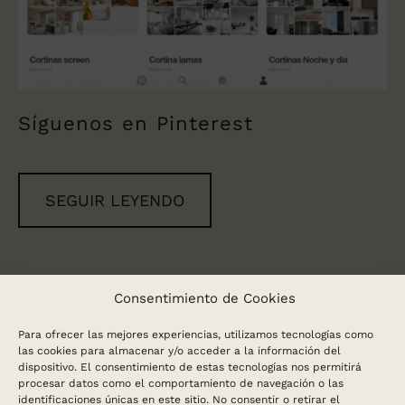
Síguenos en Pinterest
SEGUIR LEYENDO
Consentimiento de Cookies
Paginación
Anteriores
…
1
4
5
Para ofrecer las mejores experiencias, utilizamos tecnologías como
de
las cookies para almacenar y/o acceder a la información del
dispositivo. El consentimiento de estas tecnologías nos permitirá
entradas
procesar datos como el comportamiento de navegación o las
identificaciones únicas en este sitio. No consentir o retirar el