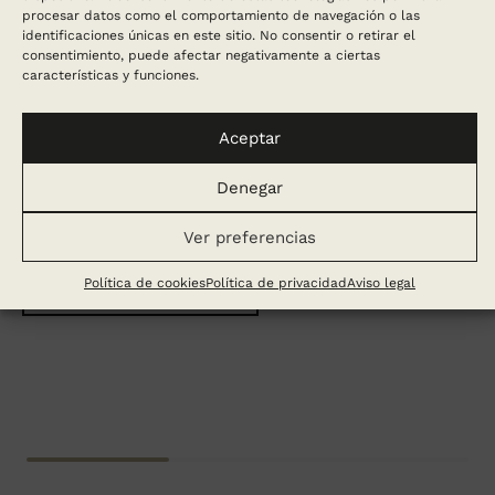
procesar datos como el comportamiento de navegación o las
identificaciones únicas en este sitio. No consentir o retirar el
consentimiento, puede afectar negativamente a ciertas
características y funciones.
Aceptar
¿Cuánto cuestan unas cortinas a
medida en Barcelona?
Denegar
Ver preferencias
SEGUIR LEYENDO
Política de cookies
Política de privacidad
Aviso legal