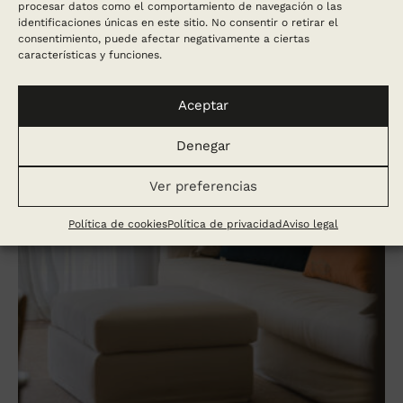
procesar datos como el comportamiento de navegación o las
identificaciones únicas en este sitio. No consentir o retirar el
consentimiento, puede afectar negativamente a ciertas
características y funciones.
Aceptar
Denegar
Ver preferencias
Política de cookies
Política de privacidad
Aviso legal