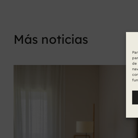
Más noticias
Par
par
de 
nav
con
fun