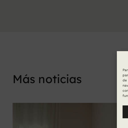
Par
Más noticias
par
de 
nav
con
fun