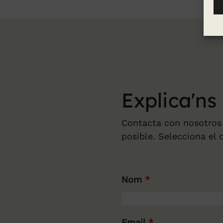
Explica'ns
Contacta con nosotros
posible. Selecciona el 
Nom
*
Email
*