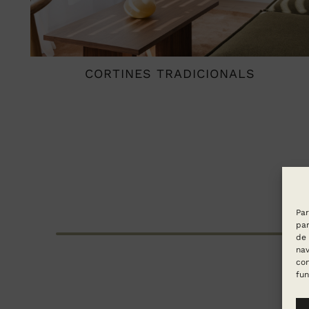
CORTINES TRADICIONALS
Par
par
de 
nav
con
fun