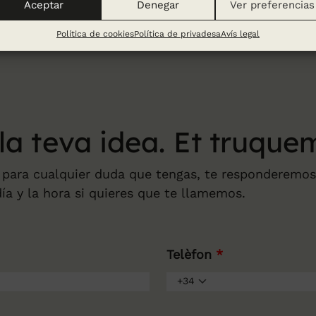
Aceptar
Denegar
Ver preferencias
Política de cookies
Política de privadesa
Avís legal
 la teva
idea. Et truque
 para cualquier duda que tengas, te responderemo
día y la hora si quieres que te llamemos.
Telèfon
*
+34