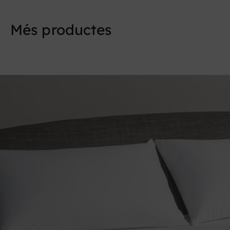
Respira
Més productes