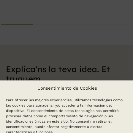
Explica'ns la teva
idea. Et
truquem
Consentimiento de Cookies
Contacta con nosotros para cualquier duda
que tengas, te responderemos en el menor
Para ofrecer las mejores experiencias, utilizamos tecnologías como
tiempo posible. Selecciona el día y la hora si
las cookies para almacenar y/o acceder a la información del
dispositivo. El consentimiento de estas tecnologías nos permitirá
quieres que te llamemos.
procesar datos como el comportamiento de navegación o las
identificaciones únicas en este sitio. No consentir o retirar el
consentimiento, puede afectar negativamente a ciertas
características y funciones.