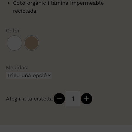
Cotó orgànic i làmina impermeable
reciclada
Color
Medidas
Afegir a la cistella
quantitat
de
Funda
coixí