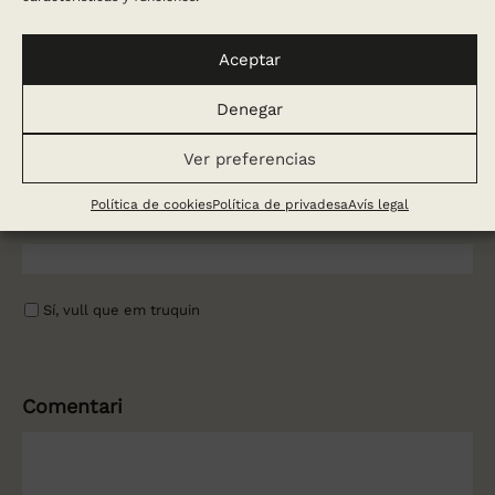
Nom
*
Aceptar
Denegar
Telèfon
*
Ver preferencias
+34
Política de cookies
Política de privadesa
Avís legal
Email
*
Sí, vull que em truquin
Comentari