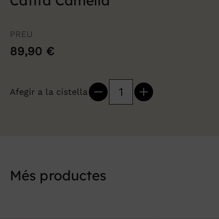
Catifa Camèlia
PREU
89,90
€
Afegir a la cistella
quantitat
de
Catifa
Camèlia
Més productes