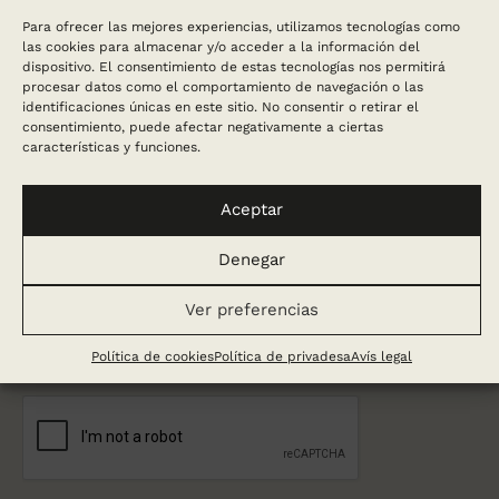
Email
*
Para ofrecer las mejores experiencias, utilizamos tecnologías como
las cookies para almacenar y/o acceder a la información del
dispositivo. El consentimiento de estas tecnologías nos permitirá
procesar datos como el comportamiento de navegación o las
identificaciones únicas en este sitio. No consentir o retirar el
Sí, vull que em truquin
consentimiento, puede afectar negativamente a ciertas
características y funciones.
Aceptar
Comentari
Denegar
Ver preferencias
Política de cookies
Política de privadesa
Avís legal
He llegit i accepto la
política de privadesa