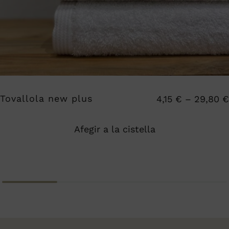
Tovallola new plus
4,15
€
–
29,80
€
Afegir a la cistella
Aquest
producte
té
diverses
variants.
Les
opcions