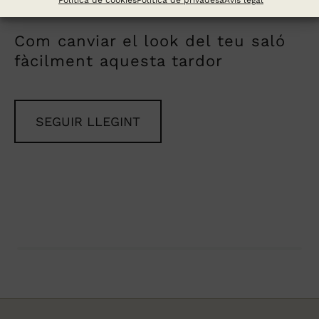
Política de cookies
Política de privadesa
Avís legal
Com canviar el look del teu saló
fàcilment aquesta tardor
SEGUIR LLEGINT