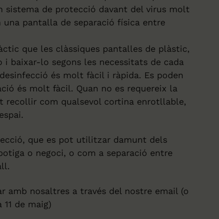
un sistema de protecció davant del virus molt
 una pantalla de separació física entre
ctic que les clàssiques pantalles de plàstic,
o i baixar-lo segons les necessitats de cada
 desinfecció és molt fàcil i ràpida. Es poden
lació és molt fàcil. Quan no es requereix la
ot recollir com qualsevol cortina enrotllable,
espai.
ecció, que es pot utilitzar damunt dels
 botiga o negoci, o com a separació entre
ll.
r amb nosaltres a través del nostre email (o
a 11 de maig)