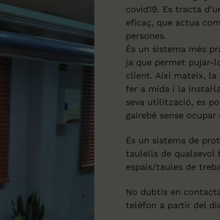
covid19. Es tracta d’
eficaç, que actua com
persones.
És un sistema més prà
ja que permet pujar-l
client. Així mateix, la
fer a mida i la instal·
seva utilització, es p
gairebé sense ocupar 
És un sistema de prot
taulells de qualsevol
espais/taules de treba
No dubtis en contacta
telèfon a partir del di