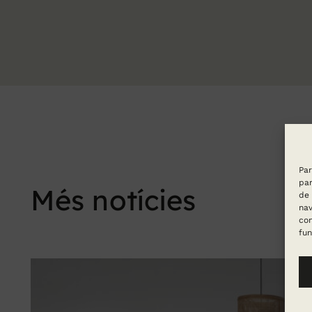
Par
par
Més notícies
de 
nav
con
fun