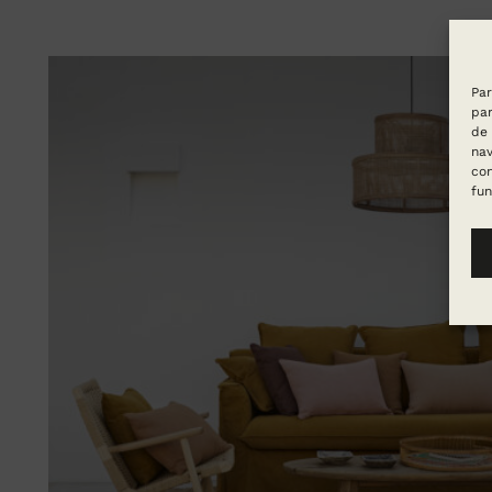
Par
par
de 
nav
con
fun