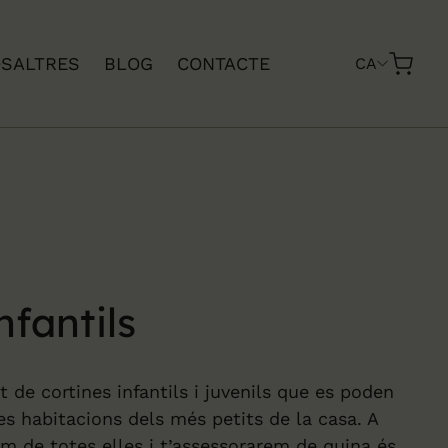
SALTRES
BLOG
CONTACTE
CA
nfantils
at de
cortines infantils i juvenils
que es poden
les habitacions dels més petits de la casa. A
em de totes elles i t’assessorarem de quina és