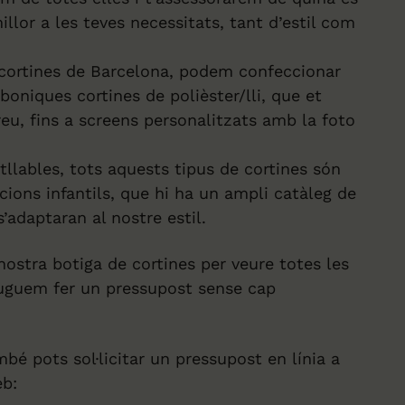
illor a les teves necessitats, tant d’estil com
 cortines de Barcelona, ​​podem confeccionar
 boniques cortines de polièster/lli, que et
reu, fins a screens personalitzats amb la foto
tllables, tots aquests tipus de cortines són
cions infantils, que hi ha un ampli catàleg de
s’adaptaran al nostre estil.
 nostra botiga de cortines per veure totes les
puguem fer un pressupost sense cap
ambé pots sol·licitar un pressupost en línia a
eb: